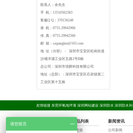
联系人：余先生
手 机：13510502583
客服Q Q：370156248
座 机：0755-29942966
传 真：0755-29942566
邮 箱：szqianghui@163.com
地 址（分部）： 深圳市宝安区松岗街道
沙埔洋涌工业区五路2号B栋
总公司：深圳市强辉科技有限公司
地址（总部）：深圳市宝安区石岩镇第二
工业区第十五栋
友情链接
东莞环氧地坪漆
深圳网站建设
深圳防水
深圳防水补
联系我们
产品列表
新闻资讯
请您留言
联系我们
真空袋
公司新闻