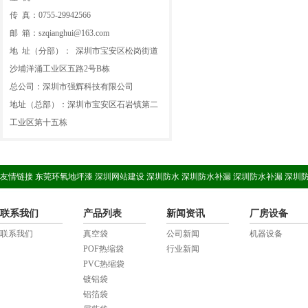
传 真：0755-29942566
邮 箱：szqianghui@163.com
地 址（分部）： 深圳市宝安区松岗街道
沙埔洋涌工业区五路2号B栋
总公司：深圳市强辉科技有限公司
地址（总部）：深圳市宝安区石岩镇第二
工业区第十五栋
友情链接
东莞环氧地坪漆
深圳网站建设
深圳防水
深圳防水补漏
深圳防水补漏
深圳
联系我们
产品列表
新闻资讯
厂房设备
联系我们
真空袋
公司新闻
机器设备
POF热缩袋
行业新闻
PVC热缩袋
镀铝袋
铝箔袋